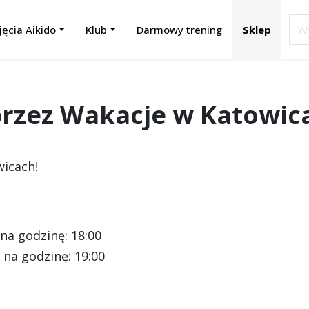
jęcia Aikido
Klub
Darmowy trening
Sklep
przez Wakacje w Katowic
wicach!
y na godzinę: 18:00
y na godzinę: 19:00