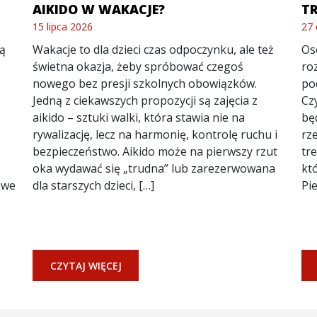
AIKIDO W WAKACJE?
T
15 lipca 2026
27 
ką
Wakacje to dla dzieci czas odpoczynku, ale też
Os
świetna okazja, żeby spróbować czegoś
ro
nowego bez presji szkolnych obowiązków.
po
Jedną z ciekawszych propozycji są zajęcia z
Cz
aikido – sztuki walki, która stawia nie na
bę
rywalizację, lecz na harmonię, kontrolę ruchu i
rz
bezpieczeństwo. Aikido może na pierwszy rzut
tr
oka wydawać się „trudna” lub zarezerwowana
kt
owe
dla starszych dzieci, […]
Pi
CZYTAJ WIĘCEJ