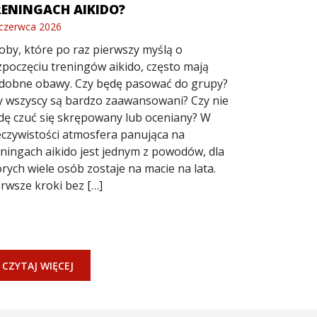
RENINGACH AIKIDO?
czerwca 2026
oby, które po raz pierwszy myślą o
zpoczęciu treningów aikido, często mają
dobne obawy. Czy będę pasować do grupy?
y wszyscy są bardzo zaawansowani? Czy nie
dę czuć się skrępowany lub oceniany? W
eczywistości atmosfera panująca na
eningach aikido jest jednym z powodów, dla
órych wiele osób zostaje na macie na lata.
erwsze kroki bez […]
CZYTAJ WIĘCEJ