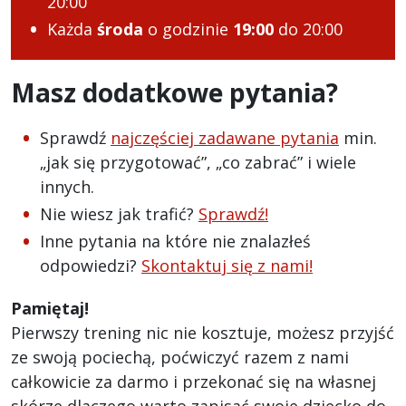
20:00
Każda
środa
o godzinie
19:00
do 20:00
Masz dodatkowe pytania?
Sprawdź
najczęściej zadawane pytania
min.
„jak się przygotować”, „co zabrać” i wiele
innych.
Nie wiesz jak trafić?
Sprawdź!
Inne pytania na które nie znalazłeś
odpowiedzi?
Skontaktuj się z nami!
Pamiętaj!
Pierwszy trening nic nie kosztuje, możesz przyjść
ze swoją pociechą, poćwiczyć razem z nami
całkowicie za darmo i przekonać się na własnej